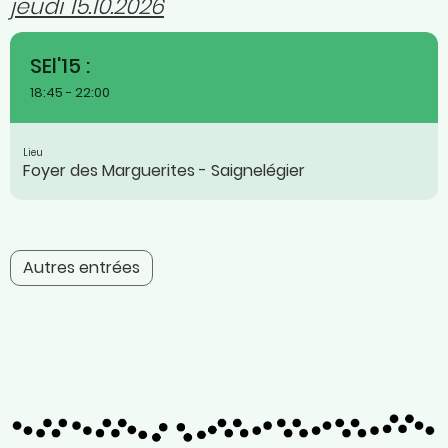
jeudi 15.10.2026
SEl'15 :
18:45 - 22:00
Lieu
Foyer des Marguerites - Saignelégier
Autres entrées